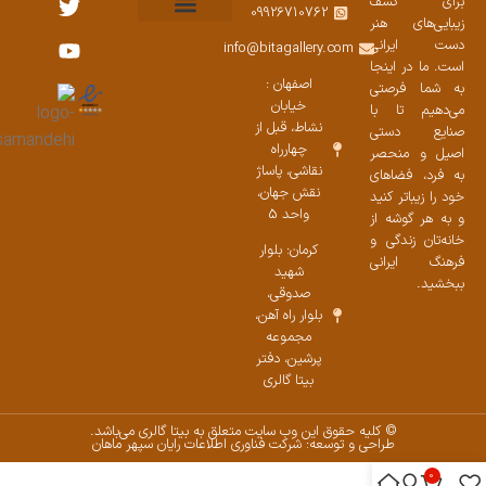
برای کشف
09926710762
زیبایی‌های هنر
نمایشگاههای صنایع دستی ۱۴۰۳
سوالات متداول
ست محصولات
دست ایرانی
info@bitagallery.com
است. ما در اینجا
اصفهان :
به شما فرصتی
خیابان
می‌دهیم تا با
نشاط، قبل از
صنایع دستی
چهارراه
اصیل و منحصر
نقاشی، پاساژ
به فرد، فضاهای
نقش جهان،
خود را زیباتر کنید
واحد 5
و به هر گوشه از
خانه‌تان زندگی و
کرمان: بلوار
فرهنگ ایرانی
شهید
ببخشید.
صدوقی،
بلوار راه آهن،
مجموعه
پرشین،‌ دفتر
بیتا گالری
© کلیه حقوق این وب سایت متعلق به بیتا گالری می‌باشد.
طراحی و توسعه: شرکت فناوری اطلاعات رایان سپهر ماهان
0