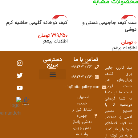
محصولات مشابه
اتمام موجود
اتمام موجود
ست کیف جاجیمی دستی و
کیف دوخانه گلیمی حاشیه کرم
ی
ی
دوشی
799,250
تومان
اطلاعات بیشتر
0
تومان
اطلاعات بیشتر
تماس با ما
دسترسی
سریع
09926710762
بیتا گالری، جایی
برای کشف
09926710762
زیبایی‌های هنر
نمایشگاههای صنایع دستی ۱۴۰۳
سوالات متداول
ست محصولات
دست ایرانی
info@bitagallery.com
است. ما در اینجا
اصفهان :
به شما فرصتی
خیابان
می‌دهیم تا با
نشاط، قبل از
صنایع دستی
چهارراه
اصیل و منحصر
نقاشی، پاساژ
به فرد، فضاهای
نقش جهان،
خود را زیباتر کنید
واحد 5
و به هر گوشه از