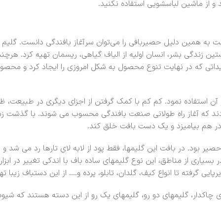
 و از ماشین لباسشویی استفاده نکنید.
ست به همین دلیل حصیربافی را می‌توان سرآغاز بافندگی دانست. گلیم 
زندگی بشر، انسان اولیه از الیاف گیاهی، ریسمان تهیه کرد. هرچند که
داتی که در نهایت تنوع محصول به شکل امروزی را ایجاد کرد و محصو
 آن استفاده نمود. کم کم با کمک گرفتن از اجزای دیگری در طبیعت، 
ند که آغاز راه طولانی صنعت بافندگی محسوب می شوند. با گذشت زما
در هم بیامیزد و یک دست بافت خلق کند.
حصیر بود. در بافت این گلیمها، فقط پود از لابه لای تارها رد می شد 
سیاری از مناطق، این نوع گلیمهای ساده باف با اندکی تغییر در ابزار 
یی گرفته تا انواع کیف، گلدان، تابلو، پرده و…. از این دستباف زیبا ت
 چاکدار، گلیمهای دو رو، گلیمهای یک رو از این دسته هستند که شیوه 