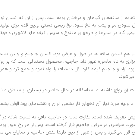
اده از ساقه‌های گیاهان و درختان بوده است. پس از آن که انسان توا
بدیل نمودن مو و پشم به نخ نمود. نخ ریسی دستی اولین قدم برای تول
ی گرد در سایزها و طرحهای متنوع و سپس کیف های لاکچری و فوق ال
 هم تنیدن ساقه ها در طول و عرض بود، انسان جاجیم و اولین دست ب
ا ابزاری به نام ماسوره عبور داد. جاجیم، محصول دستبافی است که بر 
 پود آزاد و جاجیم نیمه کاره، کل دستباف را لوله نمود و جمع کرد و هم
می‌شود.
فت آن رواج داشته اما متاسفانه در حال حاضر در بسیاری از مناطق ما
 اولیه مورد نیاز آن نخهای تار پشمی الوان و نقشه‌های پود الوان پش
برایش تعریف شده است. تفاوت شانه در جاجیم بافی به نسبت شانه در گ
رت سراسری در عرض جاجیم قرار گرفته است. پس از هر رج عبور پود از ل
 قرار می‌گیرد و پس از عبور از بین تارها نقش جاجیم را نمایان می ساز