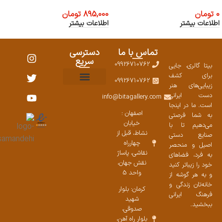
0
تومان
895,000
تومان
اطلاعات بیشتر
اطلاعات بیشتر
تماس با ما
دسترسی
سریع
09926710762
بیتا گالری، جایی
برای کشف
09926710762
زیبایی‌های هنر
نمایشگاههای صنایع دستی ۱۴۰۳
سوالات متداول
ست محصولات
دست ایرانی
info@bitagallery.com
است. ما در اینجا
اصفهان :
به شما فرصتی
خیابان
می‌دهیم تا با
نشاط، قبل از
صنایع دستی
چهارراه
اصیل و منحصر
نقاشی، پاساژ
به فرد، فضاهای
نقش جهان،
خود را زیباتر کنید
واحد 5
و به هر گوشه از
خانه‌تان زندگی و
کرمان: بلوار
فرهنگ ایرانی
شهید
ببخشید.
صدوقی،
بلوار راه آهن،