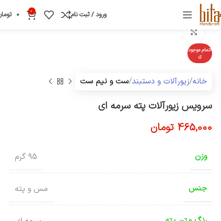
0
ورود / ثبت نام
0
تومان
بزرگنمایی تصویر
اتمام موجود
ی
خانه
زیورآلات و دستبند
ست و نیم ست
سرویس زیورآلات پته سرمه ای
465,000
تومان
وزن
95 گرم
جنس
مس و پته
رنگ متن پته
سرمه ای