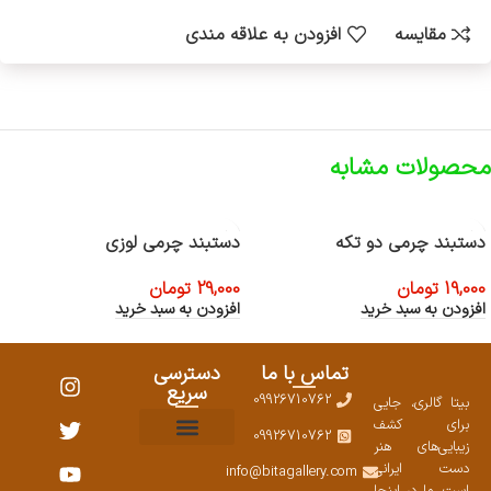
مقایسه
افزودن به علاقه مندی
محصولات مشابه
دستبند چرمی دو تکه
دستبند چرمی لوزی
19,000
تومان
29,000
تومان
افزودن به سبد خرید
افزودن به سبد خرید
تماس با ما
دسترسی
سریع
09926710762
بیتا گالری، جایی
برای کشف
09926710762
زیبایی‌های هنر
نمایشگاههای صنایع دستی ۱۴۰۳
سوالات متداول
ست محصولات
دست ایرانی
info@bitagallery.com
است. ما در اینجا