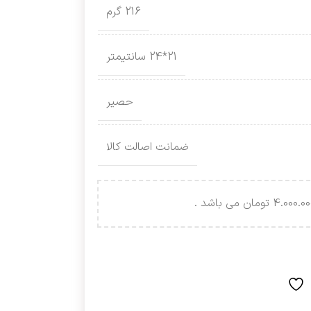
216 گرم
21*24 سانتیمتر
حصیر
ضمانت اصالت کالا