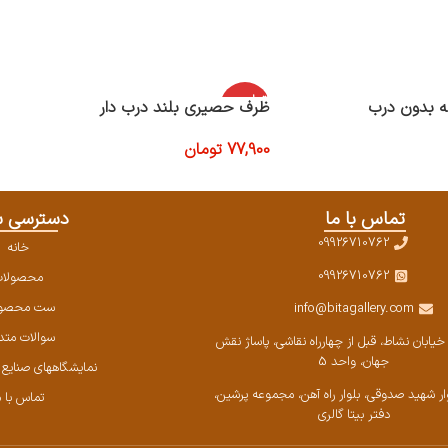
اتمام موج
ه بدون درب
ظرف حصیری بلند درب دار
ودی
77,900
تومان
اطلاعات بیشتر
تماس با ما
دسترسی س
09926710762
خانه
09926710762
محصولا
ست محصول
info@bitagallery.com
سوالات متد
خیابان نشاط، قبل از چهارراه نقاشی، پاساژ نقش
جهان، واحد 5
نمایشگاههای صنایع دس
وار شهید صدوقی، بلوار راه آهن، مجموعه پرشین،‌
تماس با م
دفتر بیتا گالری