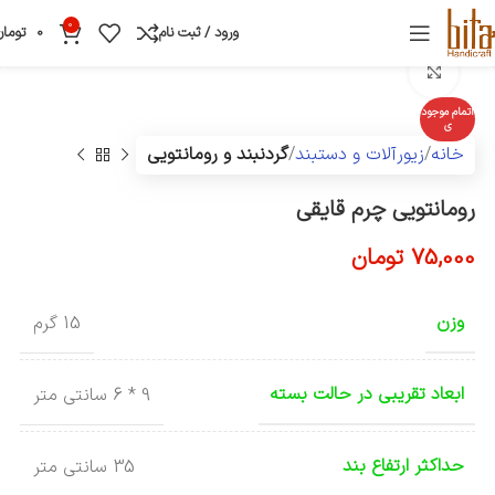
0
ورود / ثبت نام
0
تومان
بزرگنمایی تصویر
اتمام موجود
ی
خانه
زیورآلات و دستبند
گردنبند و رومانتویی
رومانتویی چرم قایقی
75,000
تومان
وزن
15 گرم
ابعاد تقریبی در حالت بسته
9 * 6 سانتی متر
حداکثر ارتفاع بند
35 سانتی متر