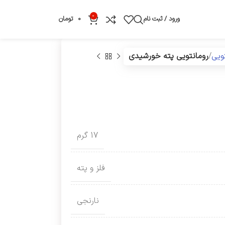
0
ورود / ثبت نام
0
تومان
تویی
رومانتویی پته خورشیدی
17 گرم
فلز و پته
نارنجی