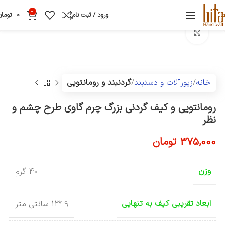
0
ورود / ثبت نام
0
تومان
بزرگنمایی تصویر
خانه
زیورآلات و دستبند
گردنبند و رومانتویی
رومانتویی و کیف گردنی بزرگ چرم گاوی طرح چشم و
نظر
375,000
تومان
وزن
40 گرم
ابعاد تقریبی کیف به تنهایی
9 *12 سانتی متر