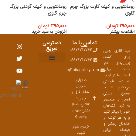
اتمام موجود
رومانتویی و کیف کارت بزرگ چرم
رومانتویی و کیف گردنی بزرگ
ی
گاوی
چرم گاوی
295,000
تومان
395,000
تومان
اطلاعات بیشتر
افزودن به سبد خرید
تماس با ما
دسترسی
سریع
09926710762
بیتا گالری، جایی
برای کشف
09926710762
زیبایی‌های هنر
نمایشگاههای صنایع دستی ۱۴۰۳
سوالات متداول
ست محصولات
دست ایرانی
info@bitagallery.com
است. ما در اینجا
اصفهان :
به شما فرصتی
خیابان
می‌دهیم تا با
نشاط، قبل از
صنایع دستی
چهارراه
اصیل و منحصر
نقاشی، پاساژ
به فرد، فضاهای
نقش جهان،
خود را زیباتر کنید
واحد 5
و به هر گوشه از
خانه‌تان زندگی و
کرمان: بلوار
فرهنگ ایرانی
شهید
ببخشید.