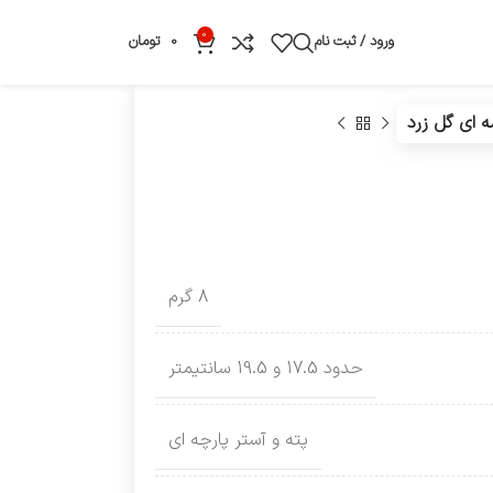
0
ورود / ثبت نام
0
تومان
 ای گل زرد
8 گرم
حدود 17.5 و 19.5 سانتیمتر
پته و آستر پارچه ای