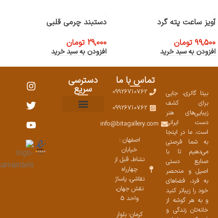
آویز ساعت پته گرد
دستبند چرمی قلبی
99,500
تومان
29,000
تومان
افزودن به سبد خرید
افزودن به سبد خرید
تماس با ما
دسترسی
سریع
09926710762
بیتا گالری، جایی
برای کشف
09926710762
زیبایی‌های هنر
نمایشگاههای صنایع دستی ۱۴۰۳
سوالات متداول
ست محصولات
دست ایرانی
info@bitagallery.com
است. ما در اینجا
اصفهان :
به شما فرصتی
خیابان
می‌دهیم تا با
نشاط، قبل از
صنایع دستی
چهارراه
اصیل و منحصر
نقاشی، پاساژ
به فرد، فضاهای
نقش جهان،
خود را زیباتر کنید
واحد 5
و به هر گوشه از
خانه‌تان زندگی و
کرمان: بلوار