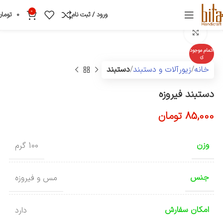
0
ورود / ثبت نام
0
تومان
بزرگنمایی تصویر
اتمام موجود
ی
خانه
زیورآلات و دستبند
دستبند
دستبند فیروزه
85,000
تومان
وزن
100 گرم
جنس
مس و فیروزه
امکان سفارش
دارد