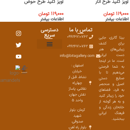
آویز کلید طرح انار
آویز کلید طرح حوض
ی
ی
119,000
تومان
119,000
تومان
اطلاعات بیشتر
اطلاعات بیشتر
تماس با ما
دسترسی
سریع
09926710762
بیتا گالری، جایی
برای کشف
09926710762
زیبایی‌های هنر
نمایشگاههای صنایع دستی ۱۴۰۳
سوالات متداول
ست محصولات
دست ایرانی
info@bitagallery.com
است. ما در اینجا
اصفهان :
به شما فرصتی
خیابان
می‌دهیم تا با
نشاط، قبل از
صنایع دستی
چهارراه
اصیل و منحصر
نقاشی، پاساژ
به فرد، فضاهای
نقش جهان،
خود را زیباتر کنید
واحد 5
و به هر گوشه از
خانه‌تان زندگی و
کرمان: بلوار
فرهنگ ایرانی
شهید
ببخشید.
صدوقی،
بلوار راه آهن،