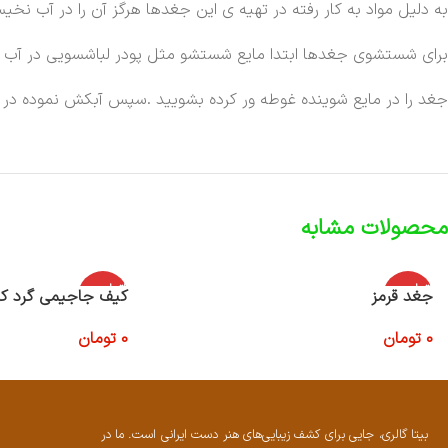
به دلیل مواد به کار رفته در تهیه ی این جغدها هرگز آن را در آب نخیس
برای شستشوی جغدها ابتدا مایع شستشو مثل پودر لباشسویی در آب 
جغد را در مایع شوینده غوطه ور کرده بشویید .سپس آبکش نموده در
محصولات مشابه
اتمام موج
اتمام موج
جغد قرمز
کیف جاجیمی گرد ک
ودی
ودی
0
تومان
0
تومان
اطلاعات بیشتر
اطلاعات بیشتر
بیتا گالری، جایی برای کشف زیبایی‌های هنر دست ایرانی است. ما در