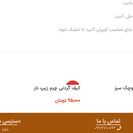
انید.
حل کنید.
 جای مناسب آویزان کنید تا خشک شود.
اتمام موج
وچک سبز
کیف گردنی چرم زیپ دار
ودی
95,000
تومان
اطلاعات بیشتر
تماس با ما
دسترسی س
09926710762
خانه