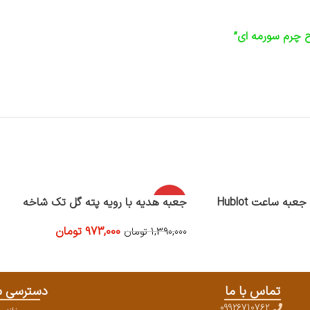
ح چرم سورمه ای”
ه ساعت Hublot
-30%
جعبه هدیه با رویه پته گل تک شاخه
973,000
تومان
1,390,000
تومان
افزودن به سبد خرید
تماس با ما
دسترسی س
09926710762