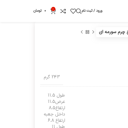
0
ورود / ثبت نام
0
تومان
چرم سورمه ای
243 گرم
طول 11.5
عرض11.5
ارتفاع8.5
داخل جعبه
ارتفاع 6.8
طول 11