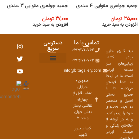
جعبه جواهری مقوایی 4 عددی
جعبه جواهری مقوایی 3 عددی
35,000
تومان
27,000
تومان
افزودن به سبد خرید
افزودن به سبد خرید
تماس با ما
دسترسی
سریع
09926710762
بیتا گالری، جایی
برای کشف
09926710762
زیبایی‌های هنر
نمایشگاههای صنایع دستی ۱۴۰۳
سوالات متداول
ست محصولات
دست ایرانی
info@bitagallery.com
است. ما در اینجا
اصفهان :
به شما فرصتی
خیابان
می‌دهیم تا با
نشاط، قبل از
صنایع دستی
چهارراه
اصیل و منحصر
نقاشی، پاساژ
به فرد، فضاهای
نقش جهان،
خود را زیباتر کنید
واحد 5
و به هر گوشه از
خانه‌تان زندگی و
کرمان: بلوار
فرهنگ ایرانی
شهید
ببخشید.