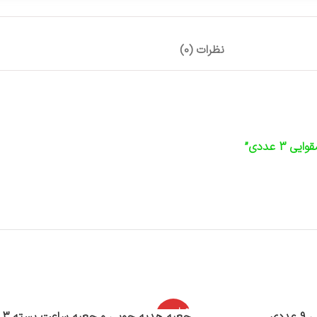
نظرات (0)
 عددی”
اتمام موج