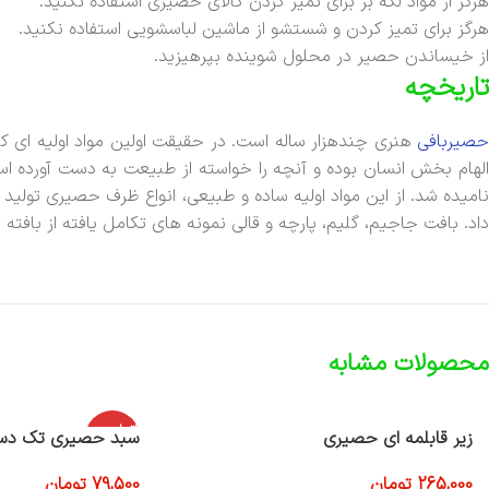
هرگز از مواد لکه بر برای تمیز کردن کالای حصیری استفاده نکنید.
هرگز برای تمیز کردن و شستشو از ماشین لباسشویی استفاده نکنید.
از خیساندن حصیر در محلول شوینده بپرهیزید.
تاریخچه
حصیربافی
هنری چندهزار ساله است. در حقیقت اولین مواد اولیه ای ک
الهام بخش انسان بوده و آنچه را خواسته از طبیعت به دست آورده اس
نامیده شد. از این مواد اولیه ساده و طبیعی، انواع ظرف حصیری تولید
داد. بافت جاجیم، گلیم، پارچه و قالی نمونه های تکامل یافته از بافت
محصولات مشابه
اتمام موج
زیر قابلمه ای حصیری
سبد حصیری تک دس
ودی
265,000
تومان
79,500
تومان