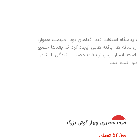
ناهگاه استفاده کند، گیاهان بود. طبیعت همواره
ساقه ها،‌ بافته هایی ایجاد کرد که بعدها حصیر
 است. انسان پس از بافت حصیر، بافندگی را تکامل
 خلق شده است.
اتمام موج
ظرف حصیری چهار گوش بزرگ
باکس حصیری درب دار 
ودی
54,900
تومان
275,000
تومان