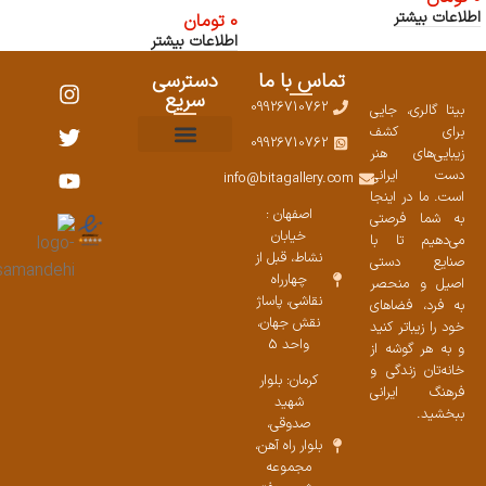
اطلاعات بیشتر
0
تومان
اطلاعات بیشتر
تماس با ما
دسترسی
سریع
09926710762
بیتا گالری، جایی
برای کشف
09926710762
زیبایی‌های هنر
نمایشگاههای صنایع دستی ۱۴۰۳
سوالات متداول
ست محصولات
دست ایرانی
info@bitagallery.com
است. ما در اینجا
اصفهان :
به شما فرصتی
خیابان
می‌دهیم تا با
نشاط، قبل از
صنایع دستی
چهارراه
اصیل و منحصر
نقاشی، پاساژ
به فرد، فضاهای
نقش جهان،
خود را زیباتر کنید
واحد 5
و به هر گوشه از
خانه‌تان زندگی و
کرمان: بلوار
فرهنگ ایرانی
شهید
ببخشید.
صدوقی،
بلوار راه آهن،
مجموعه