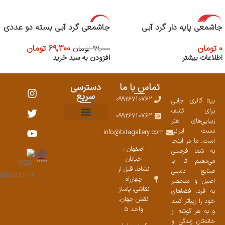
اتمام موجود
-30%
جاشمعی پایه دار گرد آبی
جاشمعی گرد آبی بسته دو عددی
ی
0
تومان
69,300
تومان
99,000
تومان
اطلاعات بیشتر
افزودن به سبد خرید
تماس با ما
دسترسی
سریع
09926710762
بیتا گالری، جایی
برای کشف
09926710762
زیبایی‌های هنر
نمایشگاههای صنایع دستی ۱۴۰۳
سوالات متداول
ست محصولات
دست ایرانی
info@bitagallery.com
است. ما در اینجا
اصفهان :
به شما فرصتی
خیابان
می‌دهیم تا با
نشاط، قبل از
صنایع دستی
چهارراه
اصیل و منحصر
نقاشی، پاساژ
به فرد، فضاهای
نقش جهان،
خود را زیباتر کنید
واحد 5
و به هر گوشه از
خانه‌تان زندگی و