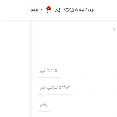
0
ورود / ثبت نام
0
تومان
2.415 گرم
52*52 سانتی متر
پشم