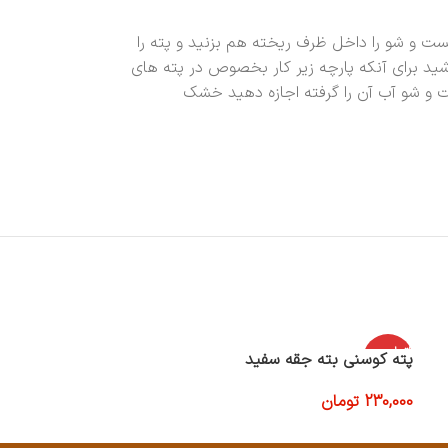
ت و شو را داخل ظرف ریخته هم بزنید و پته را
د برای آنکه پارچه زیر کار بخصوص در پته های
ت و شو آب آن را گرفته اجازه دهید خشک
اتمام موج
پته کوسنی بته جقه سفید
پته گرد کوچک
ودی
230,000
تومان
350,000
تومان
اطلاعات بیشتر
افزودن به سبد خری