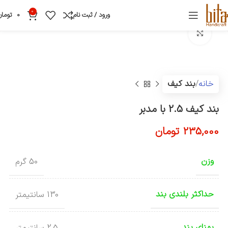
0
ورود / ثبت نام
0
تومان
بزرگنمایی تصویر
خانه
بند کیف
بند کیف 2.5 با مدبر
235,000
تومان
وزن
50 گرم
حداکثر بلندی بند
130 سانتیمتر
پهنای بند
2.5 سانتیمتر