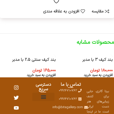
مقایسه
افزودن به علاقه مندی
محصولات مشابه
بند کیف 3 با مدبر
بند کیف سنتی 2.5 با مدبر
180,000
تومان
165,000
تومان
افزودن به سبد خرید
افزودن به سبد خرید
تماس با ما
دسترسی
سریع
09926710762
بیتا گالری، جایی
برای کشف
09926710762
زیبایی‌های هنر
نمایشگاههای صنایع دستی ۱۴۰۳
سوالات متداول
ست محصولات
دست ایرانی
info@bitagallery.com
است. ما در اینجا