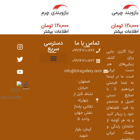
اتمام موجود
اتمام موجود
بازوبند چرمی
بازوبندی چرم
ی
ی
120,000
تومان
120,000
تومان
اطلاعات بیشتر
اطلاعات بیشتر
تماس با ما
دسترسی
سریع
09926710762
بیتا گالری، جایی
برای کشف
09926710762
زیبایی‌های هنر
نمایشگاههای صنایع دستی ۱۴۰۳
سوالات متداول
ست محصولات
دست ایرانی
info@bitagallery.com
است. ما در اینجا
اصفهان :
به شما فرصتی
خیابان
می‌دهیم تا با
نشاط، قبل از
صنایع دستی
چهارراه
اصیل و منحصر
نقاشی، پاساژ
به فرد، فضاهای
نقش جهان،
خود را زیباتر کنید
واحد 5
و به هر گوشه از
خانه‌تان زندگی و
کرمان: بلوار
فرهنگ ایرانی
شهید
ببخشید.