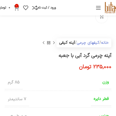
0
ورود / ثبت نام
0
تومان
بزرگنمایی تصویر
خانه
کیفهای چرمی
آینه کیفی
آینه چرمی گرد آبی با جعبه
235,000
تومان
وزن
85 گرم
قطر دایره
7 سانتیمتر
جنس
چرم طبیعی