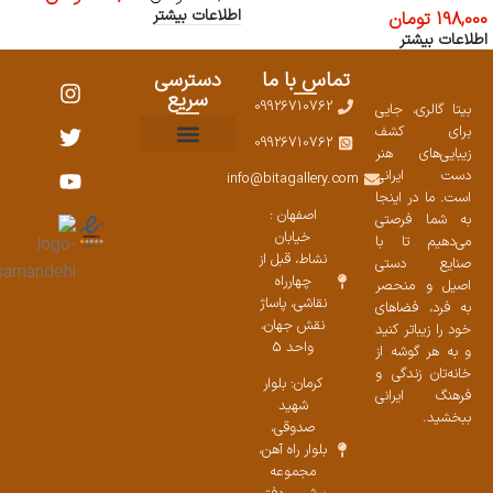
اطلاعات بیشتر
198,000
تومان
اطلاعات بیشتر
تماس با ما
دسترسی
سریع
09926710762
بیتا گالری، جایی
برای کشف
09926710762
زیبایی‌های هنر
نمایشگاههای صنایع دستی ۱۴۰۳
سوالات متداول
ست محصولات
دست ایرانی
info@bitagallery.com
است. ما در اینجا
اصفهان :
به شما فرصتی
خیابان
می‌دهیم تا با
نشاط، قبل از
صنایع دستی
چهارراه
اصیل و منحصر
نقاشی، پاساژ
به فرد، فضاهای
نقش جهان،
خود را زیباتر کنید
واحد 5
و به هر گوشه از
خانه‌تان زندگی و
کرمان: بلوار
فرهنگ ایرانی
شهید
ببخشید.
صدوقی،
بلوار راه آهن،
مجموعه