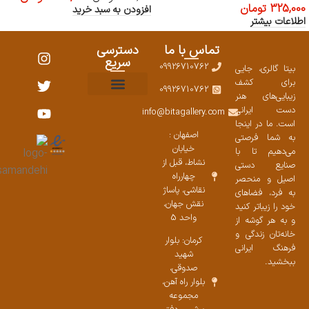
325,000
تومان
افزودن به سبد خرید
اطلاعات بیشتر
تماس با ما
دسترسی
سریع
09926710762
بیتا گالری، جایی
برای کشف
09926710762
زیبایی‌های هنر
نمایشگاههای صنایع دستی ۱۴۰۳
سوالات متداول
ست محصولات
دست ایرانی
info@bitagallery.com
است. ما در اینجا
اصفهان :
به شما فرصتی
خیابان
می‌دهیم تا با
نشاط، قبل از
صنایع دستی
چهارراه
اصیل و منحصر
نقاشی، پاساژ
به فرد، فضاهای
نقش جهان،
خود را زیباتر کنید
واحد 5
و به هر گوشه از
خانه‌تان زندگی و
کرمان: بلوار
فرهنگ ایرانی
شهید
ببخشید.
صدوقی،
بلوار راه آهن،
مجموعه