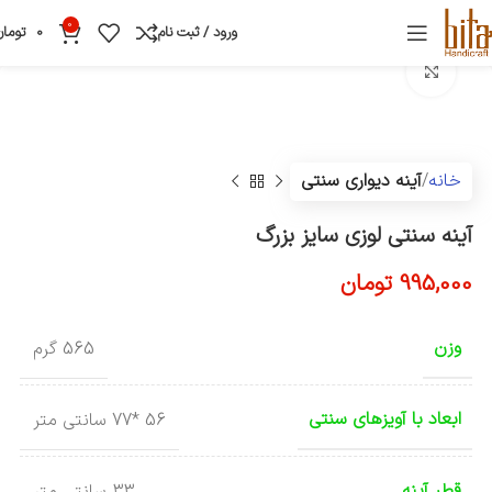
0
ورود / ثبت نام
0
تومان
بزرگنمایی تصویر
خانه
آینه دیواری سنتی
آینه سنتی لوزی سایز بزرگ
995,000
تومان
وزن
565 گرم
ابعاد با آویزهای سنتی
56 *77 سانتی متر
قطر آینه
33 سانتی متر