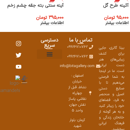
اتمام موجود
اتمام موجود
آئینه طرح گل
آینه سنتی بته جقه چشم زخم
ی
ی
95,000
تومان
395,000
تومان
اطلاعات بیشتر
اطلاعات بیشتر
تماس با ما
دسترسی
سریع
09926710762
بیتا گالری، جایی
برای کشف
09926710762
زیبایی‌های هنر
نمایشگاههای صنایع دستی ۱۴۰۳
سوالات متداول
ست محصولات
دست ایرانی
info@bitagallery.com
است. ما در اینجا
اصفهان :
به شما فرصتی
خیابان
می‌دهیم تا با
نشاط، قبل از
صنایع دستی
چهارراه
اصیل و منحصر
نقاشی، پاساژ
به فرد، فضاهای
نقش جهان،
خود را زیباتر کنید
واحد 5
و به هر گوشه از
خانه‌تان زندگی و
کرمان: بلوار
فرهنگ ایرانی
شهید
ببخشید.