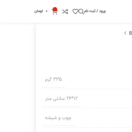
0
ورود / ثبت نام
0
تومان
335 گرم
12*26 سانتی متر
چوب و شیشه