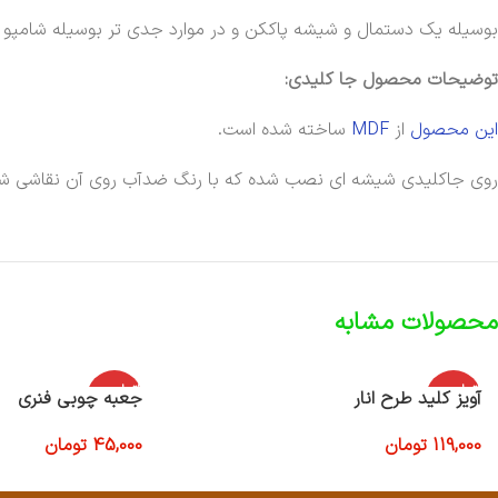
بوسیله یک دستمال و شیشه پاککن و در موارد جدی تر بوسیله شامپو ف
توضیحات محصول جا کلیدی:
این محصول
از
MDF
ساخته شده است.
روی جاکلیدی شیشه ای نصب شده که با رنگ ضدآب روی آن نقاشی ش
محصولات مشابه
اتمام موج
اتمام موج
آویز کلید طرح انار
جعبه چوبی فنری
ودی
ودی
119,000
تومان
45,000
تومان
اطلاعات بیشتر
اطلاعات بیشتر