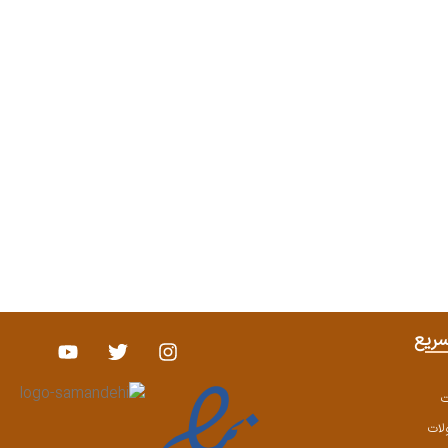
ریع
ت
ات