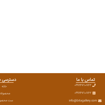
تماس با ما
دسترسی س
09926710762
خانه
09926710762
محصولا
ست محصول
info@bitagallery.com