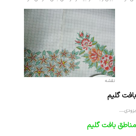
نقشه
بافت گلیم
بزودی….
مناطق بافت گلیم