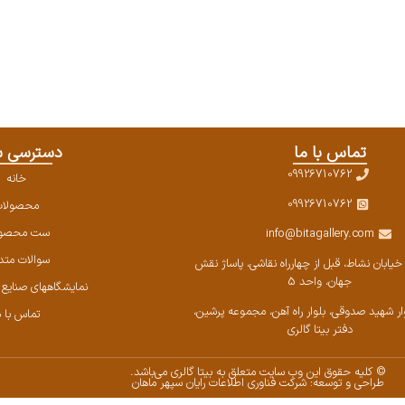
تماس با ما
دسترسی س
09926710762
خانه
09926710762
محصولا
ست محصول
info@bitagallery.com
سوالات متد
خیابان نشاط، قبل از چهارراه نقاشی، پاساژ نقش
جهان، واحد 5
نمایشگاههای صنایع دس
وار شهید صدوقی، بلوار راه آهن، مجموعه پرشین،‌
تماس با م
دفتر بیتا گالری
© کلیه حقوق این وب سایت متعلق به بیتا گالری می‌باشد.
طراحی و توسعه: شرکت فناوری اطلاعات رایان سپهر ماهان