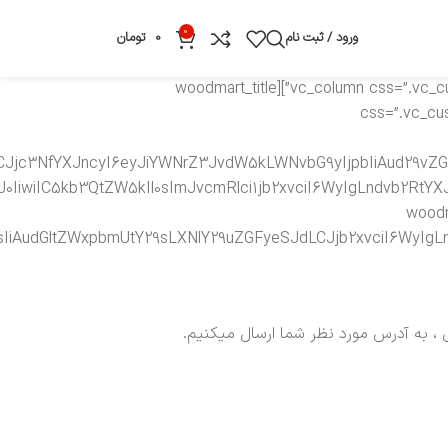
0
ورود / ثبت نام
0
تومان
[vc_row css=”.vc_custom_1535524078818{margin-bottom: 8vh !important;}”][vc_column css=”.vc_custom_1508143071646{padding-top: 0px !important;}”][woodmart_title
” css=”.vc_c
iLCJjc3NfYXJncyI6eyJiYWNrZ3JvdW5kLWNvbG9yIjpbIiAud29vZ
J0IiwiIC5kb3QtZW5kIl0sImJvcmRlci1jb2xvciI6WyIgLndvb2Rt
woodmar
SIsIiAudGltZWxpbmUtY29sLXNlY29uZGFyeSJdLCJjb2xvciI6Wy
، به آدرس مورد نظر شما ارسال میکنیم.