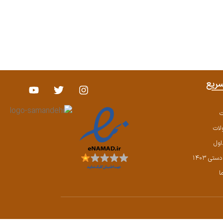
ریع
ت
ات
اول
تی ۱۴۰۳
ا