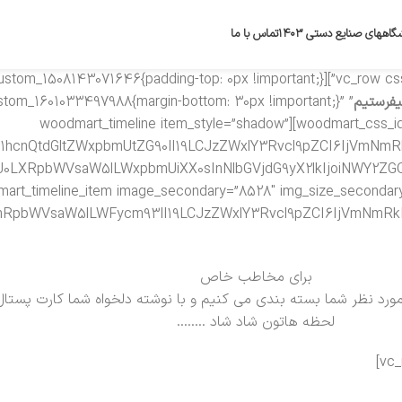
گاههای صنایع دستی ۱۴۰۳
تماس با ما
یفرستیم
ustom_1601033497988{margin-bottom: 30px !important;}”
woodmart_css_id=”5f6dd4d3ba4b6″ woodmart_empty_space=”” title_width=”100″][woodmart_timeline item_style=”shadow”
G1hcnQtdGltZWxpbmUtZG90Il19LCJzZWxlY3Rvcl9pZCI6IjVmNmR
YXJ0LXRpbWVsaW5lLWxpbmUiXX0sInNlbGVjdG9yX2lkIjoiNWY2ZG
t_css_id=”5f6dd57dc2910″][woodmart_timeline_item image_secondary=”8528″ img_size_sec
IgLnRpbWVsaW5lLWFycm93Il19LCJzZWxlY3Rvcl9pZCI6IjVmNmR
برای مخاطب خاص
ورد نظر شما بسته بندی می کنیم و با نوشته دلخواه شما کارت پستال 
لحظه هاتون شاد شاد ……..