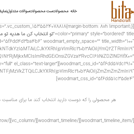
خانه
محصولات
ست محصولات
سوالات متداول
نمایش
color=”primary” style=”bordered” title=”
تو انتخاب کن ما هدیه تو م
kNTdkYzI5MTAiLCJkYXRhIjp7ImRlc2t0b3AiOiIjYmQ2ZTRmIn19″
Q1N2RjMjkxMCIsImRhdGEiOnsiZGVza3RvcCI6IiNiZDZlNGYifX0=”
ondary=”full” el_class=”text-larger”
kNTFjMzVkZTQiLCJkYXRhIjp7ImRlc2t0b3AiOiIjZmZmZmZmIn19″
woodmart_css_id=”5f6dd51c35de4″]
هر محصولی را که دوست دارید انتخاب کند ما برای مناسبت م
[/woodmart_timeline_item][/woodmart_timeline][/vc_column][/vc_row]