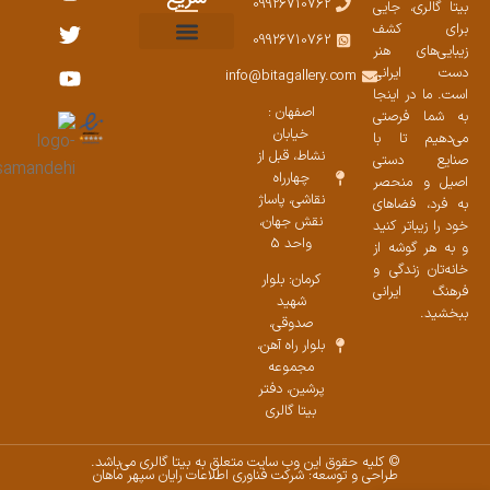
09926710762
بیتا گالری، جایی
برای کشف
09926710762
زیبایی‌های هنر
نمایشگاههای صنایع دستی ۱۴۰۳
سوالات متداول
ست محصولات
دست ایرانی
info@bitagallery.com
است. ما در اینجا
اصفهان :
به شما فرصتی
خیابان
می‌دهیم تا با
نشاط، قبل از
صنایع دستی
چهارراه
اصیل و منحصر
نقاشی، پاساژ
به فرد، فضاهای
نقش جهان،
خود را زیباتر کنید
واحد 5
و به هر گوشه از
خانه‌تان زندگی و
کرمان: بلوار
فرهنگ ایرانی
شهید
ببخشید.
صدوقی،
بلوار راه آهن،
مجموعه
پرشین،‌ دفتر
بیتا گالری
© کلیه حقوق این وب سایت متعلق به بیتا گالری می‌باشد.
طراحی و توسعه: شرکت فناوری اطلاعات رایان سپهر ماهان