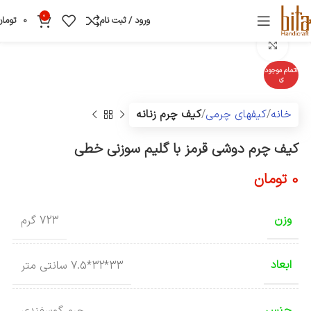
0
ورود / ثبت نام
0
تومان
بزرگنمایی تصویر
اتمام موجود
ی
خانه
کیفهای چرمی
کیف چرم زنانه
کیف چرم دوشی قرمز با گلیم سوزنی خطی
0
تومان
وزن
723 گرم
ابعاد
33*32*7.5 سانتی متر
جنس
چرم گوسفندی