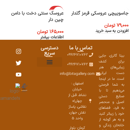
اتمام موجود
جاسوییچی عروسکی قرمز گلدار
عروسک سنتی دخت با دامن
ی
چین دار
79,000
تومان
افزودن به سبد خرید
165,000
تومان
اطلاعات بیشتر
تماس با ما
دسترسی
سریع
09926710762
بیتا گالری، جایی
برای کشف
09926710762
زیبایی‌های هنر
نمایشگاههای صنایع دستی ۱۴۰۳
سوالات متداول
ست محصولات
دست ایرانی
info@bitagallery.com
است. ما در اینجا
اصفهان :
به شما فرصتی
خیابان
می‌دهیم تا با
نشاط، قبل از
صنایع دستی
چهارراه
اصیل و منحصر
نقاشی، پاساژ
به فرد، فضاهای
نقش جهان،
خود را زیباتر کنید
واحد 5
و به هر گوشه از
خانه‌تان زندگی و
کرمان: بلوار