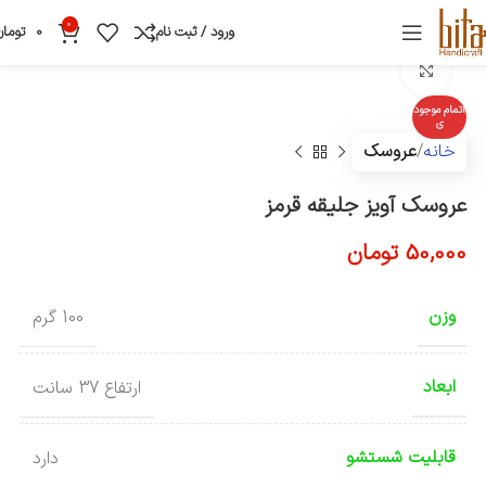
0
ورود / ثبت نام
0
تومان
بزرگنمایی تصویر
اتمام موجود
ی
خانه
عروسک
عروسک آویز جلیقه قرمز
50,000
تومان
وزن
100 گرم
ابعاد
ارتفاع 37 سانت
قابلیت شستشو
دارد