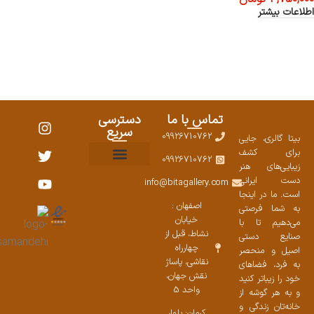
اطلاعات بیشتر
تماس با ما
دسترسی
سریع
09926710762
بیتا گالری، جایی
برای کشف
09926710762
زیبایی‌های هنر
نمایشگاههای صنایع دستی ۱۴۰۳
سوالات متداول
ست محصولات
دست ایرانی
info@bitagallery.com
است. ما در اینجا
اصفهان :
به شما فرصتی
خیابان
می‌دهیم تا با
نشاط، قبل از
صنایع دستی
چهارراه
اصیل و منحصر
نقاشی، پاساژ
به فرد، فضاهای
نقش جهان،
خود را زیباتر کنید
واحد 5
و به هر گوشه از
خانه‌تان زندگی و
کرمان: بلوار