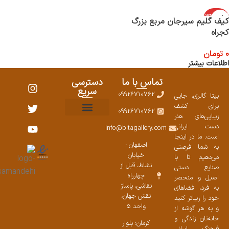
اتمام موجود
کیف گلیم سیرجان مربع بزرگ
ی
کجراه
0
تومان
اطلاعات بیشتر
تماس با ما
دسترسی
سریع
09926710762
بیتا گالری، جایی
برای کشف
09926710762
زیبایی‌های هنر
نمایشگاههای صنایع دستی ۱۴۰۳
سوالات متداول
ست محصولات
دست ایرانی
info@bitagallery.com
است. ما در اینجا
اصفهان :
به شما فرصتی
خیابان
می‌دهیم تا با
نشاط، قبل از
صنایع دستی
چهارراه
اصیل و منحصر
نقاشی، پاساژ
به فرد، فضاهای
نقش جهان،
خود را زیباتر کنید
واحد 5
و به هر گوشه از
خانه‌تان زندگی و
کرمان: بلوار
فرهنگ ایرانی