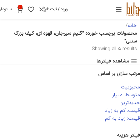
0
ورود / ثبت نام
0
تومان
خانه
محصولات برچسب خورده “گلیم سیرجان، قهوه ای، کیف بزرگ
سنتی”
Showing all 5 results
مشاهده فیلترها
مرتب سازی بر اساس
محبوبیت
متوسط امتیاز
جدیدترین
قیمت: کم به زیاد
قیمت: زیاد به کم
فیلتر هزینه