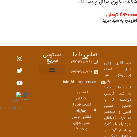
شکلات خوری سفال و دستباف
2,990,000
تومان
افزودن به سبد خرید
تماس با ما
دسترسی
سریع
09926710762
بیتا گالری، جایی
برای کشف
09926710762
زیبایی‌های هنر
نمایشگاههای صنایع دستی ۱۴۰۳
سوالات متداول
ست محصولات
دست ایرانی
info@bitagallery.com
است. ما در اینجا
اصفهان :
به شما فرصتی
خیابان
می‌دهیم تا با
نشاط، قبل از
صنایع دستی
چهارراه
اصیل و منحصر
نقاشی، پاساژ
به فرد، فضاهای
نقش جهان،
خود را زیباتر کنید
واحد 5
و به هر گوشه از
خانه‌تان زندگی و