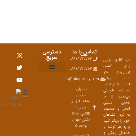
تماس با ما
دسترسی
سریع
09926710762
بیتا گالری، جایی
برای کشف
09926710762
زیبایی‌های هنر
نمایشگاههای صنایع دستی ۱۴۰۳
سوالات متداول
ست محصولات
دست ایرانی
info@bitagallery.com
است. ما در اینجا
اصفهان :
به شما فرصتی
خیابان
می‌دهیم تا با
نشاط، قبل از
صنایع دستی
چهارراه
اصیل و منحصر
نقاشی، پاساژ
به فرد، فضاهای
نقش جهان،
خود را زیباتر کنید
واحد 5
و به هر گوشه از
خانه‌تان زندگی و
کرمان: بلوار