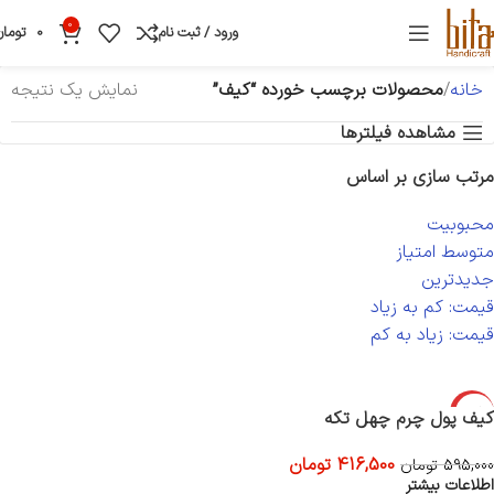
0
ورود / ثبت نام
0
تومان
خانه
محصولات برچسب خورده “کیف”
نمایش یک نتیجه
مشاهده فیلترها
مرتب سازی بر اساس
محبوبیت
متوسط امتیاز
جدیدترین
قیمت: کم به زیاد
قیمت: زیاد به کم
-30%
کیف پول چرم چهل تکه
اتمام موجود
416,500
تومان
ی
595,000
تومان
اطلاعات بیشتر