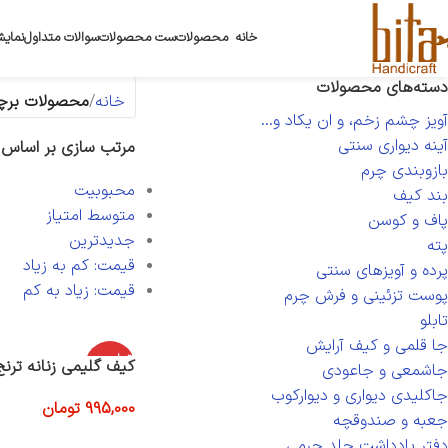
خانه
محصولات
ست محصولات
سوالات متداول
نمایش
دسته‌های محصولات
خانه
محصولات برچ
آویز چشم زخم، و ان یکاد و...
آینه دیواری سنتی
مرتب سازی بر اساس
بازوبندی چرم
محبوبیت
بند کیف
متوسط امتیاز
پاف و کوسن
جدیدترین
پته
قیمت: کم به زیاد
پرده و آویزهای سنتی
قیمت: زیاد به کم
پوست تزئینی و فرش چرم
تابلو
جا قلمی و کیف آرایش
اتمام موج
کیف گلیمی زنانه ترنج
جاشمعی و جاعودی
ودی
جاکلیدی دیواری و دیوارکوب
995,000
تومان
جعبه و صندوقچه
اطلاعات بیشتر
دفتر یادداشت جلد چرمی