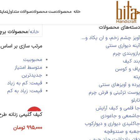
خانه
محصولات
ست محصولات
سوالات متداول
نمایش
دسته‌های محصولات
خانه
محصولات برچس
آویز چشم زخم، و ان یکاد و...
آینه دیواری سنتی
مرتب سازی بر اساس
بازوبندی چرم
محبوبیت
بند کیف
متوسط امتیاز
پاف و کوسن
جدیدترین
پته
قیمت: کم به زیاد
پرده و آویزهای سنتی
قیمت: زیاد به کم
پوست تزئینی و فرش چرم
تابلو
جا قلمی و کیف آرایش
اتمام موج
کیف گلیمی زنانه طر
جاشمعی و جاعودی
ودی
جاکلیدی دیواری و دیوارکوب
995,000
تومان
جعبه و صندوقچه
اطلاعات بیشتر
دفتر یادداشت جلد چرمی