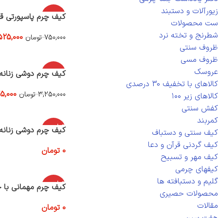
زیورآلات و دستبند
-30%
کیف چرم پاسپورتی قه
ست محصولات
شطرنج و تخته نرد
525,000
750,000
تومان
افزودن به سبد خرید
ظروف سنتی
ظروف مسی
عروسک
-30%
کیف چرم دوشی زنانه 
کالاهای با تخفیف 30 درصدی
5,000
3,250,000
تومان
کالاهای زیر ۱۰۰
افزودن به سبد خرید
کفش سنتی
کمربند
اتمام موج
کیف چرم دوشی زنانه 
کیف سنتی و دستباف
ودی
کیف گردنی قرآن و دعا
0
تومان
کیف مهر و تسبیح
اطلاعات بیشتر
کیفهای چرمی
گلیم و دستبافته ها
اتمام موج
کیف چرم مهمانی با 
ودی
محصولات حصیری
مقالات
0
تومان
اطلاعات بیشتر