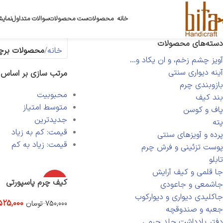
خانه
محصولات
ست محصولات
سوالات متداول
نمایش
دسته‌های محصولات
خانه
محصولات برچ
آویز چشم زخم، و ان یکاد و...
آینه دیواری سنتی
مرتب سازی بر اساس
بازوبندی چرم
محبوبیت
بند کیف
متوسط امتیاز
پاف و کوسن
جدیدترین
پته
قیمت: کم به زیاد
پرده و آویزهای سنتی
قیمت: زیاد به کم
پوست تزئینی و فرش چرم
تابلو
جا قلمی و کیف آرایش
-30%
کیف چرم پاسپورتی
جاشمعی و جاعودی
جاکلیدی دیواری و دیوارکوب
525,000
750,000
تومان
جعبه و صندوقچه
افزودن به سبد خرید
دفتر یادداشت جلد چرمی