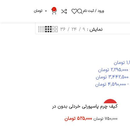
0
ورود / ثبت نام
0
تومان
نمایش
9
24
36
1
تومان
2,295,000
تومان
3,442,500
تومان
4,590,000
تومان
-30%
کیف چرم پاسپورتی خردلی بدون در
525,000
تومان
750,000
تومان
افزودن به سبد خرید