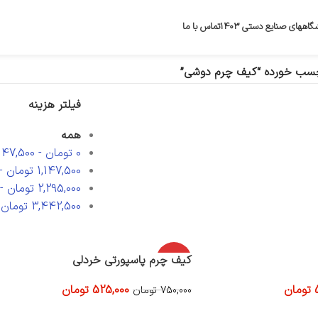
گاههای صنایع دستی ۱۴۰۳
تماس با ما
سب خورده “کیف چرم دوشی”
فیلتر هزینه
همه
0
تومان
-
,147,500
1,147,500
تومان
-
2,295,000
تومان
-
3,442,500
تومان
-
-30%
کیف چرم پاسپورتی خردلی
تومان
525,000
تومان
750,000
تومان
افزودن به سبد خرید