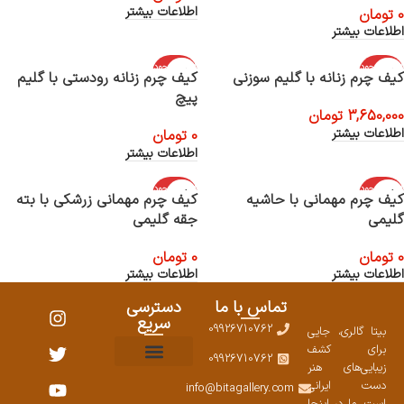
اطلاعات بیشتر
0
تومان
اطلاعات بیشتر
اتمام موجود
اتمام موجود
کیف چرم زنانه با گلیم سوزنی
کیف چرم زنانه رودستی با گلیم
ی
ی
پیچ
3,650,000
تومان
اطلاعات بیشتر
0
تومان
اطلاعات بیشتر
اتمام موجود
اتمام موجود
کیف چرم مهمانی با حاشیه
کیف چرم مهمانی زرشکی با بته
ی
ی
گلیمی
جقه گلیمی
0
تومان
0
تومان
اطلاعات بیشتر
اطلاعات بیشتر
تماس با ما
دسترسی
سریع
09926710762
بیتا گالری، جایی
برای کشف
09926710762
زیبایی‌های هنر
نمایشگاههای صنایع دستی ۱۴۰۳
سوالات متداول
ست محصولات
دست ایرانی
info@bitagallery.com
است. ما در اینجا