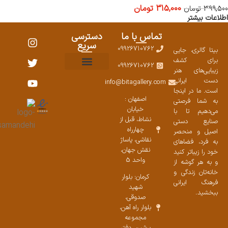
315,000
تومان
399,500
تومان
اطلاعات بیشتر
تماس با ما
دسترسی
سریع
09926710762
بیتا گالری، جایی
برای کشف
09926710762
زیبایی‌های هنر
نمایشگاههای صنایع دستی ۱۴۰۳
سوالات متداول
ست محصولات
دست ایرانی
info@bitagallery.com
است. ما در اینجا
اصفهان :
به شما فرصتی
خیابان
می‌دهیم تا با
نشاط، قبل از
صنایع دستی
چهارراه
اصیل و منحصر
نقاشی، پاساژ
به فرد، فضاهای
نقش جهان،
خود را زیباتر کنید
واحد 5
و به هر گوشه از
خانه‌تان زندگی و
کرمان: بلوار
فرهنگ ایرانی
شهید
ببخشید.
صدوقی،
بلوار راه آهن،
مجموعه
پرشین،‌ دفتر