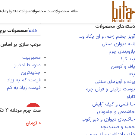
خانه
محصولات
ست محصولات
سوالات متداول
نمایش
دسته‌های محصولات
خانه
محصولات برچس
آویز چشم زخم، و ان یکاد و...
آینه دیواری سنتی
مرتب سازی بر اساس
بازوبندی چرم
محبوبیت
بند کیف
متوسط امتیاز
پاف و کوسن
جدیدترین
پته
قیمت: کم به زیاد
پرده و آویزهای سنتی
قیمت: زیاد به کم
پوست تزئینی و فرش چرم
تابلو
جا قلمی و کیف آرایش
اتمام موج
ست چرم مردانه 4 تکه
جاشمعی و جاعودی
ودی
جاکلیدی دیواری و دیوارکوب
0
تومان
جعبه و صندوقچه
اطلاعات بیشتر
دفتر یادداشت جلد چرمی