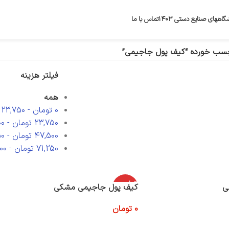
گاههای صنایع دستی ۱۴۰۳
تماس با ما
سب خورده “کیف پول جاجیمی”
فیلتر هزینه
همه
0
تومان
-
23,750
23,750
تومان
-
00
47,500
تومان
-
50
71,250
تومان
-
00
اتمام موج
ی
کیف پول جاجیمی مشکی
ودی
0
تومان
اطلاعات بیشتر