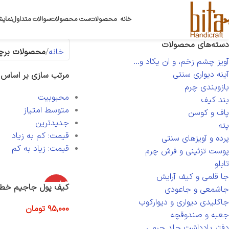
خانه
محصولات
ست محصولات
سوالات متداول
نمایش
دسته‌های محصولات
خانه
محصولات برچ
آویز چشم زخم، و ان یکاد و...
آینه دیواری سنتی
مرتب سازی بر اساس
بازوبندی چرم
محبوبیت
بند کیف
متوسط امتیاز
پاف و کوسن
جدیدترین
پته
قیمت: کم به زیاد
پرده و آویزهای سنتی
قیمت: زیاد به کم
پوست تزئینی و فرش چرم
تابلو
جا قلمی و کیف آرایش
اتمام موج
کیف پول جاجیم خط
جاشمعی و جاعودی
ودی
جاکلیدی دیواری و دیوارکوب
95,000
تومان
جعبه و صندوقچه
اطلاعات بیشتر
دفتر یادداشت جلد چرمی