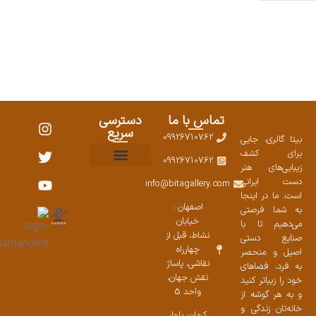
تماس با ما
دسترسی
سریع
09926710762
بیتا گالری، جایی
برای کشف
09926710762
زیبایی‌های هنر
نمایشگاههای صنایع دستی ۱۴۰۳
سوالات متداول
ست محصولات
دست ایرانی
info@bitagallery.com
است. ما در اینجا
اصفهان :
به شما فرصتی
خیابان
می‌دهیم تا با
نشاط، قبل از
صنایع دستی
چهارراه
اصیل و منحصر
نقاشی، پاساژ
به فرد، فضاهای
نقش جهان،
خود را زیباتر کنید
واحد 5
و به هر گوشه از
خانه‌تان زندگی و
کرمان: بلوار