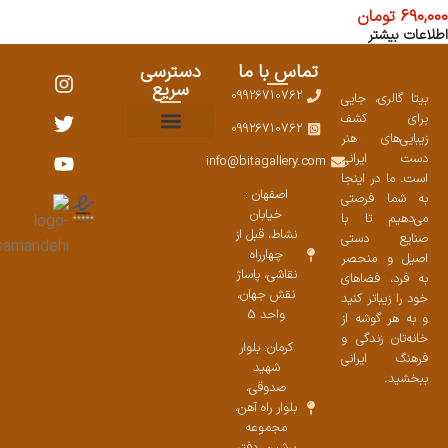
690,000
تومان
اطلاعات بیشتر
تماس با ما
دسترسی
سریع
09926710762
بیتا گالری، جایی
برای کشف
09926710762
زیبایی‌های هنر
نمایشگاههای صنایع دستی ۱۴۰۳
سوالات متداول
ست محصولات
دست ایرانی
info@bitagallery.com
است. ما در اینجا
اصفهان :
به شما فرصتی
خیابان
می‌دهیم تا با
نشاط، قبل از
صنایع دستی
چهارراه
اصیل و منحصر
نقاشی، پاساژ
به فرد، فضاهای
نقش جهان،
خود را زیباتر کنید
واحد 5
و به هر گوشه از
خانه‌تان زندگی و
کرمان: بلوار
فرهنگ ایرانی
شهید
ببخشید.
صدوقی،
بلوار راه آهن،
مجموعه
پرشین،‌ دفتر