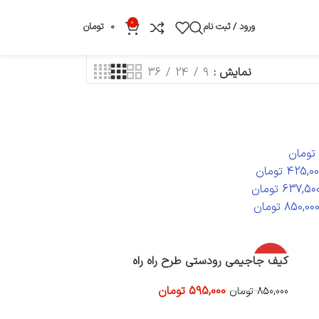
0
ورود / ثبت نام
0
تومان
نمایش
9
24
36
تومان
425,00
تومان
637,50
تومان
850,00
تومان
-30%
کیف جاجیمی رودستی طرح راه راه
595,000
تومان
850,000
تومان
افزودن به سبد خرید