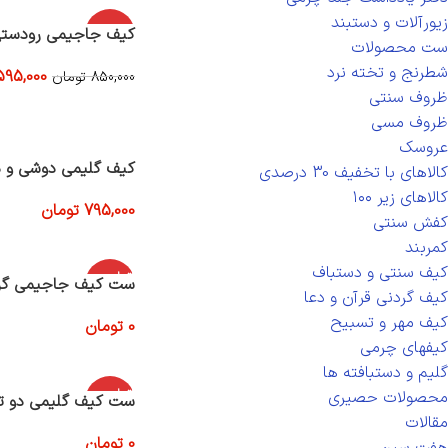
زیورآلات و دستبند
-30%
کیف جاجیمی رودستی
ست محصولات
شطرنج و تخته نرد
595,000
850,000
تومان
افزودن به سبد خرید
ظروف سنتی
ظروف مسی
عروسک
کیف گلیمی دوشی و د
کالاهای با تخفیف 30 درصدی
کالاهای زیر ۱۰۰
795,000
تومان
کفش سنتی
افزودن به سبد خرید
کمربند
کیف سنتی و دستباف
اتمام موج
ست کیف جاجیمی گر
ودی
کیف گردنی قرآن و دعا
کیف مهر و تسبیح
0
تومان
اطلاعات بیشتر
کیفهای چرمی
گلیم و دستبافته ها
اتمام موج
محصولات حصیری
ست کیف گلیمی دو ت
ودی
مقالات
0
تومان