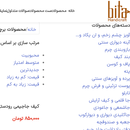
خانه
محصولات
ست محصولات
سوالات متداول
نمایش
دسته‌های محصولات
خانه
محصولات برچ
آویز چشم زخم، و ان یکاد و...
آینه دیواری سنتی
مرتب سازی بر اساس
بازوبندی چرم
محبوبیت
بند کیف
متوسط امتیاز
پاف و کوسن
جدیدترین
پته
قیمت: کم به زیاد
پرده و آویزهای سنتی
قیمت: زیاد به کم
پوست تزئینی و فرش چرم
تابلو
جا قلمی و کیف آرایش
کیف جاجیمی رودست
جاشمعی و جاعودی
جاکلیدی دیواری و دیوارکوب
850,000
تومان
جعبه و صندوقچه
افزودن به سبد خرید
دفتر یادداشت جلد چرمی