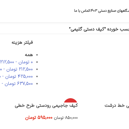
گاههای صنایع دستی ۱۴۰۳
تماس با ما
سب خورده “کیف دستی گلیمی”
فیلتر هزینه
همه
0
تومان
-
212,500
212,500
تومان
-
0
425,000
تومان
-
0
637,500
تومان
-
0
ی خط درشت
-30%
کیف جاجیمی رودستی طرح خطی
595,000
تومان
850,000
تومان
افزودن به سبد خرید