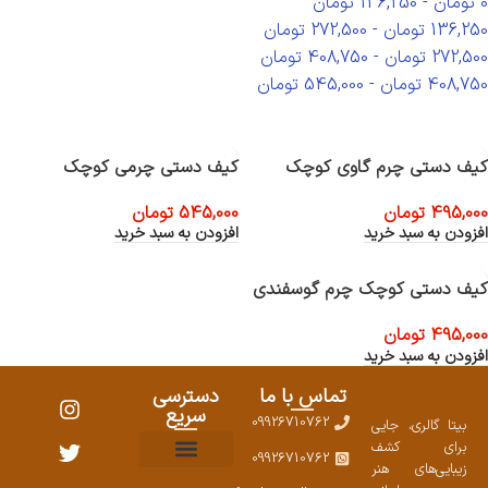
0
تومان
-
136,250
تومان
136,250
تومان
-
272,500
تومان
272,500
تومان
-
408,750
تومان
408,750
تومان
-
545,000
تومان
کیف دستی چرم گاوی کوچک
کیف دستی چرمی کوچک
495,000
تومان
545,000
تومان
افزودن به سبد خرید
افزودن به سبد خرید
کیف دستی کوچک چرم گوسفندی
495,000
تومان
افزودن به سبد خرید
تماس با ما
دسترسی
سریع
09926710762
بیتا گالری، جایی
برای کشف
09926710762
زیبایی‌های هنر
نمایشگاههای صنایع دستی ۱۴۰۳
سوالات متداول
ست محصولات