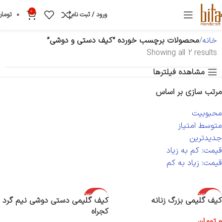
0
ورود / ثبت نام
0
تومان
خانه
محصولات برچسب خورده “کیف دستی و دوشی”
Showing all 2 results
مشاهده فیلترها
مرتب سازی بر اساس
محبوبیت
متوسط امتیاز
جدیدترین
قیمت: کم به زیاد
قیمت: زیاد به کم
اتمام موجود
اتمام موجود
کیف گلیمی بزرگ زنانه
کیف گلیمی دستی دوشی نیم گرد
ی
ی
کجراه
0
تومان