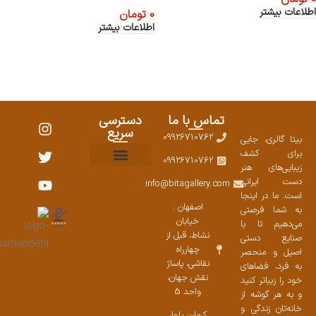
اطلاعات بیشتر
0
تومان
اطلاعات بیشتر
تماس با ما
دسترسی
سریع
09926710762
بیتا گالری، جایی
برای کشف
09926710762
زیبایی‌های هنر
نمایشگاههای صنایع دستی ۱۴۰۳
سوالات متداول
ست محصولات
دست ایرانی
info@bitagallery.com
است. ما در اینجا
اصفهان :
به شما فرصتی
خیابان
می‌دهیم تا با
نشاط، قبل از
صنایع دستی
چهارراه
اصیل و منحصر
نقاشی، پاساژ
به فرد، فضاهای
نقش جهان،
خود را زیباتر کنید
واحد 5
و به هر گوشه از
خانه‌تان زندگی و
کرمان: بلوار