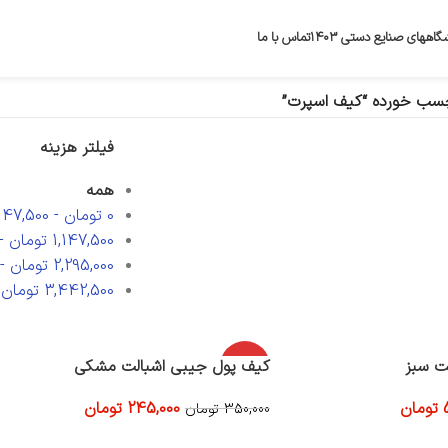
گاههای صنایع دستی ۱۴۰۳
تماس با ما
سب خورده “کیف اسپرت”
فیلتر هزینه
همه
0
تومان
-
,147,500
1,147,500
تومان
-
2,295,000
تومان
-
3,442,500
تومان
-
ت سبز
-30%
کیف پول جیبی اشبالت مشکی
تومان
245,000
تومان
350,000
تومان
افزودن به سبد خرید