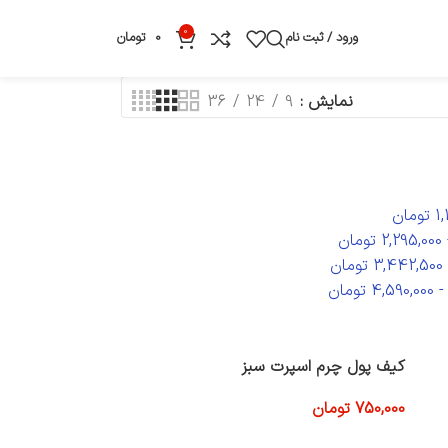
0
ورود / ثبت نام
0
تومان
نمایش
9
24
36
1
تومان
2,295,000
تومان
3,442,500
تومان
4,590,000
تومان
کیف پول چرم اسپرت سبز
750,000
تومان
افزودن به سبد خرید