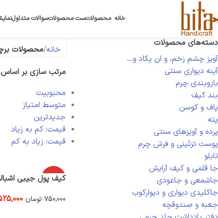
خانه
محصولات
ست محصولات
سوالات متداول
نمایش
دسته‌های محصولات
خانه
محصولات برچ
آویز چشم زخم، و ان یکاد و...
آینه دیواری سنتی
مرتب سازی بر اساس
بازوبندی چرم
محبوبیت
بند کیف
متوسط امتیاز
پاف و کوسن
جدیدترین
پته
قیمت: کم به زیاد
پرده و آویزهای سنتی
قیمت: زیاد به کم
پوست تزئینی و فرش چرم
تابلو
جا قلمی و کیف آرایش
-30%
کیف پول جیبی اشبال
جاشمعی و جاعودی
جاکلیدی دیواری و دیوارکوب
525,000
750,000
تومان
جعبه و صندوقچه
افزودن به سبد خرید
دفتر یادداشت جلد چرمی